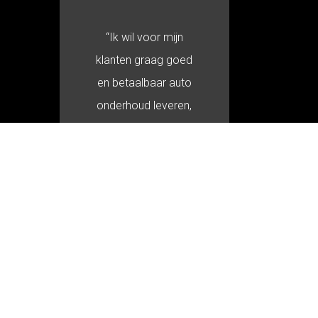
“Ik wil voor mijn
klanten graag goed
en betaalbaar auto
onderhoud leveren,
waarbij persoonlijke
aandacht en een
goede service
voorop staan”.
Geert
Emonds