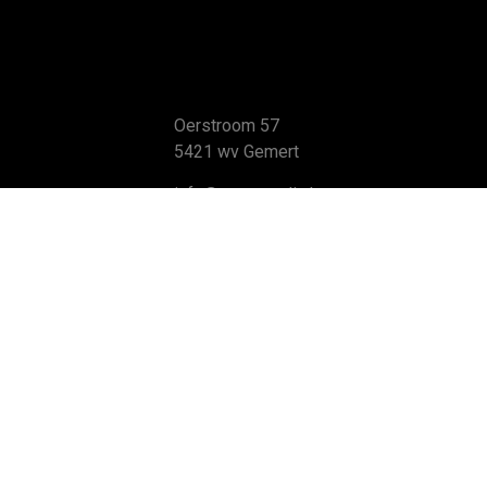
Oerstroom 57
5421 wv Gemert
info@automundi.nl
Die
0492 309 309
Ove
Con
Bekijk hier onze reviews