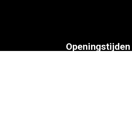
Openingstijden
Maandag t/m vrijdag:
nsten
8:30 – 18:00
r ons
Zaterdag:
Op afspraak
tact
Zondag:
Gesloten