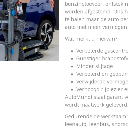
benzinetoevoer, ontsteking
worden afgestemd. Ons ho
te halen maar de auto pe
auto met meer vermogen
Wat merkt u hiervan?
Verbeterde gascontro
Gunstiger brandstof
Minder slijtage
Verbeterd en geopti
Verwijderde vermoge
Verhoogd rijplezier 
AutoMundi staat garant v
wordt maatwerk geleverd
Gedurende de werkzaamhe
leenauto, leenbus, snorsco