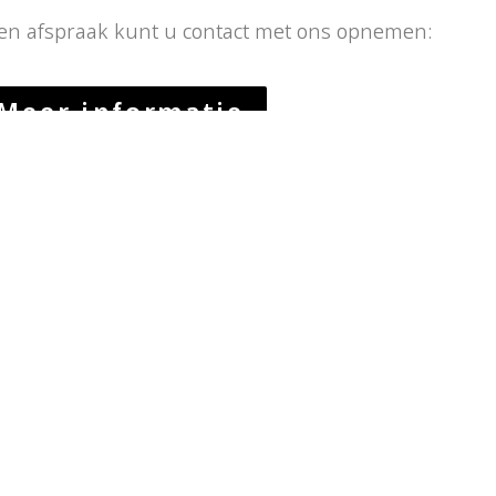
een afspraak kunt u contact met ons opnemen:
Meer informatie
neem contact op
“Ik wil voor mijn
klanten graag goed