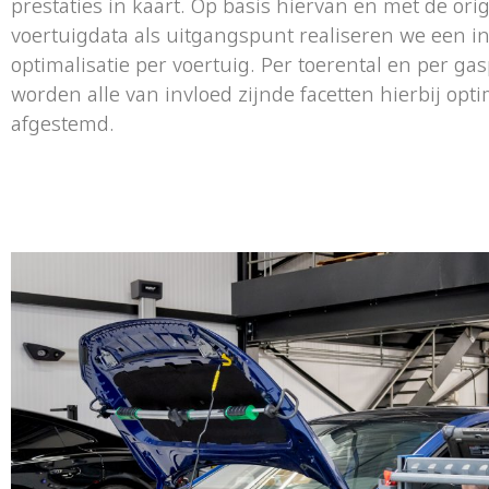
prestaties in kaart. Op basis hiervan en met de ori
voertuigdata als uitgangspunt realiseren we een i
optimalisatie per voertuig. Per toerental en per ga
worden alle van invloed zijnde facetten hierbij opt
afgestemd.