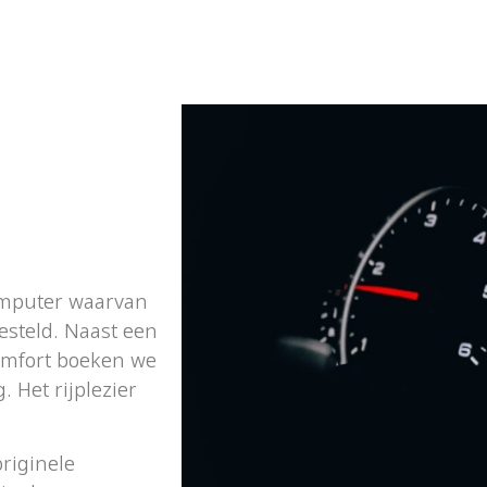
omputer waarvan
esteld. Naast een
omfort boeken we
 Het rijplezier
riginele