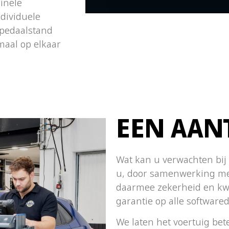
ginele
ndividuele
spedaalstand
imaal op elkaar
EEN AAN
Wat kan u verwachten bij
u, door samenwerking met
daarmee zekerheid en kwa
garantie op alle softwar
We laten het voertuig bet